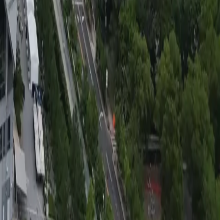
ކާބޯވޭޑޭ
0
A
ގުރޫޕު
FT
Thu 18 Jun · 21:00
FT
ޗެކިއާ
1
ދެކުނު އެފްރިކާ
1
H
ގުރޫޕު
FT