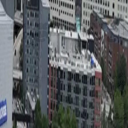
އެޓްލާންޓާ ސްޓޭޑިއަމް
75,000
ގޮނޑި
·
ހައިބްރިޑު
ސަރފޭސް
·
8
ފިކްސްޗަރ
ޖާގަ
75,000
ގޮނޑި
ސަރފޭސް
ހައިބްރިޑު
ޕިޗު ޓައިޕް