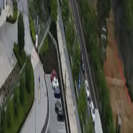
Sun 21 Jun · 21:00
FT
ސްޕޭން
4
ސައޫދީ އަރަބިއާ
0
C
ގުރޫޕު
FT
Thu 25 Jun · 03:00
FT
މޮރޮކޯ