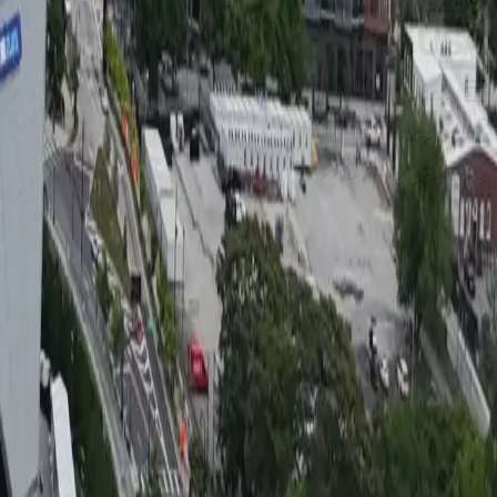
ހޮސްޓު
USA
އެމެރިކާ
ފިކްސްޗަރ
8
ކަލަންޑަރުގައި
މި ވެނޫގައި ހުރި ފިކްސްޗަރ
8
މެޗު
H
ގުރޫޕު
FT
Mon 15 Jun · 21:00
FT
ސްޕޭން
0