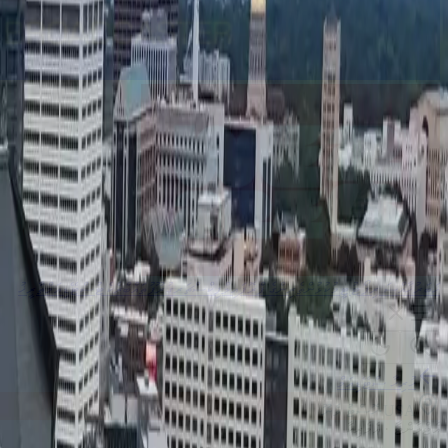
ޚަބަރު
ޚާއްޞަ ރިޕޯޓު
ޓީމު
ކުޅުންތެރިންގެ ޕްރޮފައިލް
ފިކްސްޗަރ
ގުރޫޕުތައް
ބްރެކެޓު
ސްޓޭޑިއަމް
ތާރީޚު
ހުރިހާ ސްޓޭޑިއަމް
USA
·
ހޮސްޓު ވެނޫ
އެޓްލާންޓާ
·
އެމެރިކާ